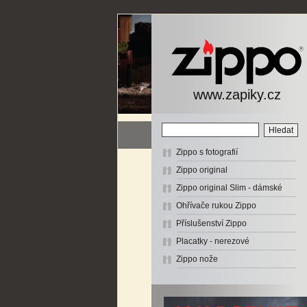
www.zapiky.cz
Zippo s fotografií
Zippo original
Zippo original Slim - dámské
Ohřívače rukou Zippo
Příslušenství Zippo
Placatky - nerezové
Zippo nože