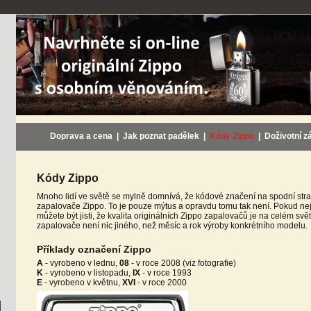
Doprava a cena
|
Jak poznat padělek
|
Kódy Zippo
|
Doživotní z
Kódy Zippo
Mnoho lidí ve světě se mylně domnívá, že kódové značení na spodní stra
zapalovače Zippo. To je pouze mýtus a opravdu tomu tak není. Pokud nej
můžete být jisti, že kvalita originálních Zippo zapalovačů je na celém sv
zapalovače není nic jiného, než měsíc a rok výroby konkrétního modelu.
Příklady označení Zippo
A
- vyrobeno v lednu,
08
- v roce 2008 (viz fotografie)
K
- vyrobeno v listopadu,
IX
- v roce 1993
E
- vyrobeno v květnu,
XVI
- v roce 2000