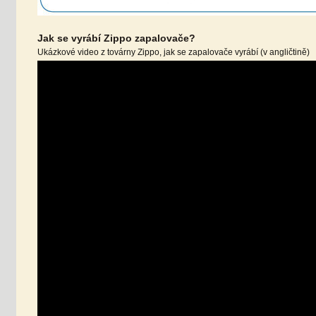
Jak se vyrábí Zippo zapalovače?
Ukázkové video z továrny Zippo, jak se zapalovače vyrábí (v angličtině)