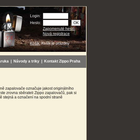
Login:
Heslo:
Zapomenuté heslo
Nová registrace
Košík:
Košík je prázdný
áruka
|
Návody a triky
|
Kontakt Zippo Praha
ně zapalovače označuje jakost originálního
ste zrovna sběrateli Zippo zapalovačů, pak si
ětě stejná a označení na spodní straně