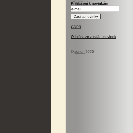
Přihlášení k novinkám
GDPR
Odhlásit ze zasílání novinek
©
senon
2026