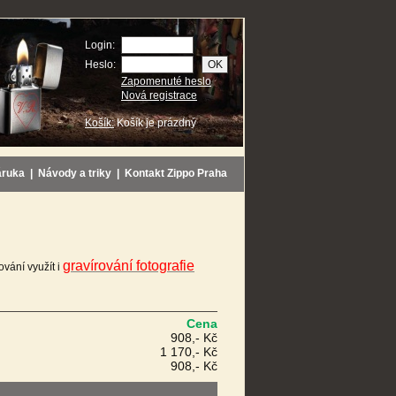
Login:
Heslo:
Zapomenuté heslo
Nová registrace
Košík:
Košík je prázdný
áruka
|
Návody a triky
|
Kontakt Zippo Praha
gravírování fotografie
vání využít i
Cena
908,- Kč
1 170,- Kč
908,- Kč