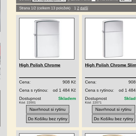
Strana 1/2 (celkem 13 položek) 1
2
další
High Polish Chrome
High Polish Chrome Sli
Cena:
908 Kč
Cena:
908
Cena s rytinou:
od 1 484 Kč
Cena s rytinou:
od 1 484
Dostupnost
Skladem
Dostupnost
Skla
Kód: 22001
Kód: 22071
Navrhnout si rytinu
Navrhnout si rytinu
Do Košíku bez rytiny
Do Košíku bez rytiny