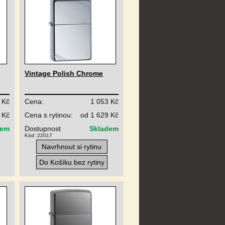
Vintage Polish Chrome
 Kč
Cena:
1 053 Kč
 Kč
Cena s rytinou:
od 1 629 Kč
dem
Dostupnost
Skladem
Kód: 22017
Navrhnout si rytinu
Do Košíku bez rytiny