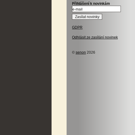
Přihlášení k novinkám
GDPR
Odhlásit ze zasílání novinek
©
senon
2026