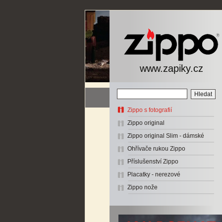
www.zapiky.cz
Zippo s fotografií
Zippo original
Zippo original Slim - dámské
Ohřívače rukou Zippo
Příslušenství Zippo
Placatky - nerezové
Zippo nože