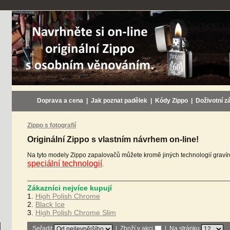
Doprava a cena
|
Jak poznat padělek
|
Kódy Zippo
|
Doživotní z
Zippo s fotografií
Originální Zippo s vlastním návrhem on-line!
Na tyto modely Zippo zapalovačů můžete kromě jiných technologií gravíro
speciální technologií
.
Zákazníci nejvíce kupují
1.
High Polish Chrome
2.
Black Ice
3.
High Polish Chrome Slim
Seřadit
|
Zboží v akci
| Na stránku