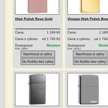
High Polish Rose Gold
Vintage High Polish Bra
Cena:
1 169 Kč
Cena:
1 169
Cena s rytinou:
od 1 745 Kč
Cena s rytinou:
od 1 745
Dostupnost
Skladem
Dostupnost
Skla
Kód: 26907
Kód: 24012
Navrhnout si rytinu
Navrhnout si rytinu
Do Košíku bez rytiny
Do Košíku bez rytiny