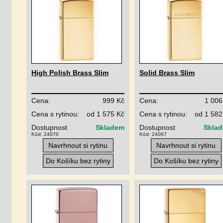
High Polish Brass Slim
Solid Brass Slim
Cena:
999 Kč
Cena:
1 006
Cena s rytinou:
od 1 575 Kč
Cena s rytinou:
od 1 582
Dostupnost
Skladem
Dostupnost
Skla
Kód: 24070
Kód: 24067
Navrhnout si rytinu
Navrhnout si rytinu
Do Košíku bez rytiny
Do Košíku bez rytiny