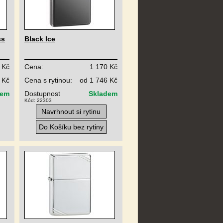
ss
Black Ice
 Kč
Cena:
1 170 Kč
 Kč
Cena s rytinou:
od 1 746 Kč
dem
Dostupnost
Skladem
Kód: 22303
Navrhnout si rytinu
Do Košíku bez rytiny