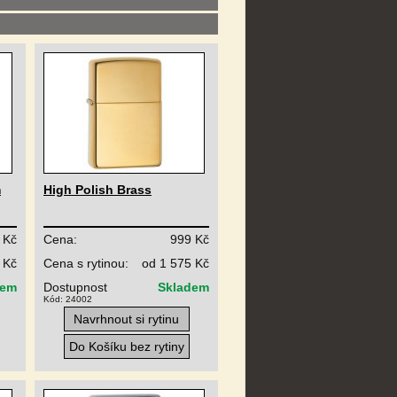
m
High Polish Brass
 Kč
Cena:
999 Kč
 Kč
Cena s rytinou:
od 1 575 Kč
dem
Dostupnost
Skladem
Kód: 24002
Navrhnout si rytinu
Do Košíku bez rytiny