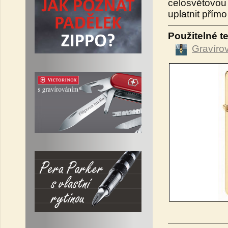
celosvětovou 
uplatnit přímo
Použitelné t
Gravíro