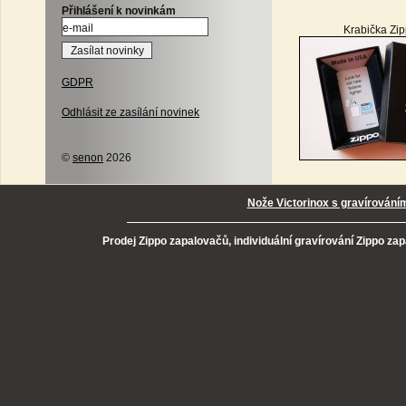
Přihlášení k novinkám
Krabička Zi
GDPR
Odhlásit ze zasílání novinek
©
senon
2026
Nože Victorinox s gravírování
Prodej Zippo zapalovačů, individuální gravírování Zippo za