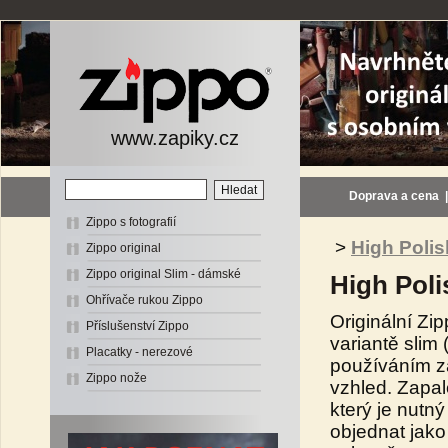
www.zapiky.cz
Doprava a cena
Zippo s fotografií
>
High Polis
Zippo original
Zippo original Slim - dámské
High Poli
Ohřívače rukou Zippo
Originální Z
Příslušenství Zippo
variantě slim
Placatky - nerezové
používáním za
Zippo nože
vzhled. Zapa
který je nutn
objednat jako