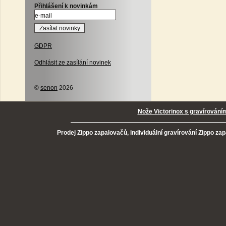
Přihlášení k novinkám
GDPR
Odhlásit ze zasílání novinek
©
senon
2026
Nože Victorinox s gravírování
Prodej Zippo zapalovačů, individuální gravírování Zippo za