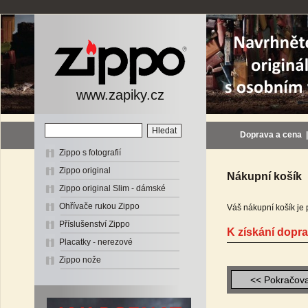
www.zapiky.cz
Doprava a cena
Zippo s fotografií
Zippo original
Nákupní košík
Zippo original Slim - dámské
Ohřívače rukou Zippo
Váš nákupní košík je 
Příslušenství Zippo
K získání dopr
Placatky - nerezové
Zippo nože
<< Pokračova