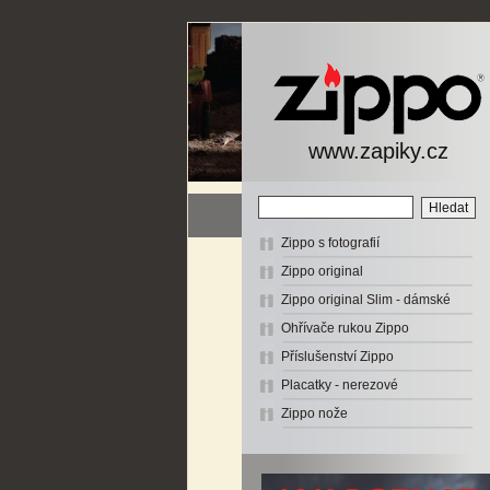
www.zapiky.cz
Zippo s fotografií
Zippo original
Zippo original Slim - dámské
Ohřívače rukou Zippo
Příslušenství Zippo
Placatky - nerezové
Zippo nože