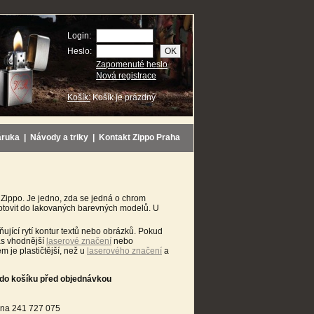
Login:
Heslo:
Zapomenuté heslo
Nová registrace
Košík:
Košík je prázdný
áruka
|
Návody a triky
|
Kontakt Zippo Praha
Zippo. Je jedno, zda se jedná o chrom
hotovit do lakovaných barevných modelů. U
ující rytí kontur textů nebo obrázků. Pokud
Vás vhodnější
laserové značení
nebo
m je plastičtější, než u
laserového značení
a
u do košíku před objednávkou
t na 241 727 075