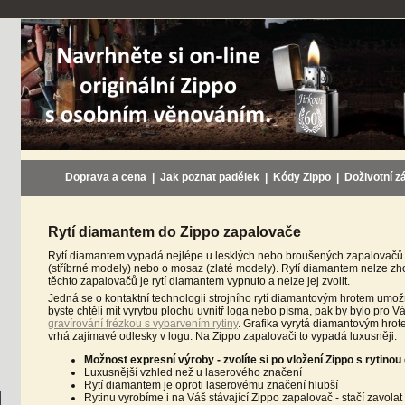
Doprava a cena
|
Jak poznat padělek
|
Kódy Zippo
|
Doživotní z
Rytí diamantem do Zippo zapalovače
Rytí diamantem vypadá nejlépe u lesklých nebo broušených zapalovačů 
(stříbrné modely) nebo o mosaz (zlaté modely). Rytí diamantem nelze z
těchto zapalovačů je rytí diamantem vypnuto a nelze jej zvolit.
Jedná se o kontaktní technologii strojního rytí diamantovým hrotem umožň
byste chtěli mít vyrytou plochu uvnitř loga nebo písma, pak by bylo pro 
gravírování frézkou s vybarvením rytiny
. Grafika vyrytá diamantovým hrote
vrhá zajímavé odlesky v logu. Na Zippo zapalovači to vypadá luxusněji.
Možnost expresní výroby - zvolíte si po vložení Zippo s rytino
Luxusnější vzhled než u laserového značení
Rytí diamantem je oproti laserovému značení hlubší
Rytinu vyrobíme i na Váš stávající Zippo zapalovač - stačí zavola