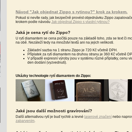
Návod "Jak objednat Zippo s rytinou?" krok za krokem.
Pokud si nevíte rady, jak bezpečně provést objednávku Zippo zapalovače 
krokem podle návodu
Jak objednat Zippo s vlastní rytinou?
Jaká je cena rytí do Zippo?
U rytí diamantem se cena počítá pouze na základě toho, zda se text či m
na obě. Nezáleží tedy na množství textů ani na jejich velikosti.
Základní sazba na 1 stranu Zippo je 720 Kč včetně DPH.
Příplatek za rytí diamantem na druhou stranu je 360 Kč včetně D
V případě expresní výroby jsou v systému různé příplatky, cenu v
den dodání (vyzvednutí).
Ukázky technologie rytí diamantem do Zippo:
Jaké jsou další možnosti gravírování?
Další alternativou rytí je buď rychlé a levné
laserové značení
nebo napros
zabarvením
.