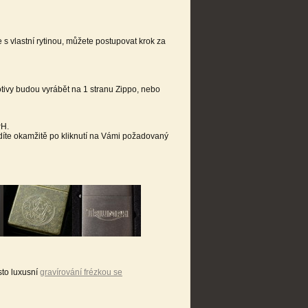
s vlastní rytinou, můžete postupovat krok za
otivy budou vyrábět na 1 stranu Zippo, nebo
PH.
idíte okamžitě po kliknutí na Vámi požadovaný
to luxusní
gravírování frézkou se