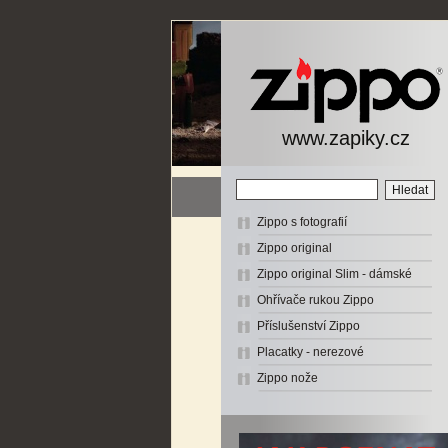
www.zapiky.cz
Zippo s fotografií
Zippo original
Zippo original Slim - dámské
Ohřívače rukou Zippo
Příslušenství Zippo
Placatky - nerezové
Zippo nože