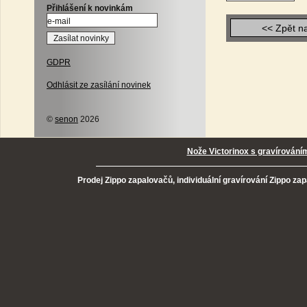
Přihlášení k novinkám
<< Zpět n
GDPR
Odhlásit ze zasílání novinek
©
senon
2026
Nože Victorinox s gravírování
Prodej Zippo zapalovačů, individuální gravírování Zippo za