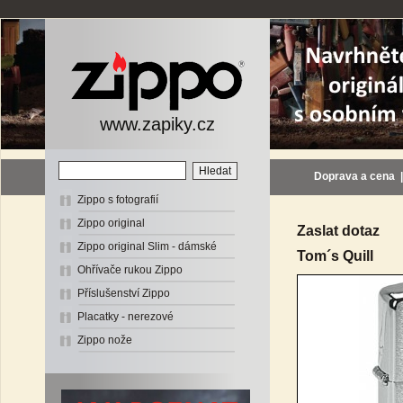
www.zapiky.cz
Doprava a cena
Zippo s fotografií
Zippo original
Zaslat dotaz
Zippo original Slim - dámské
Tom´s Quill
Ohřívače rukou Zippo
Příslušenství Zippo
Placatky - nerezové
Zippo nože