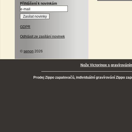
Přihlášení k novinkám
GDPR
Odhlásit ze zasílání novinek
©
senon
2026
Nože Victorinox s gravírování
Prodej Zippo zapalovačů, individuální gravírování Zippo za