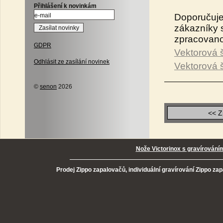
Přihlášení k novinkám
Doporučujem
zákazníky s
zpracovano
GDPR
Vektorová 
Odhlásit ze zasílání novinek
Vektorová š
©
senon
2026
<< Z
Nože Victorinox s gravírování
Prodej Zippo zapalovačů, individuální gravírování Zippo za