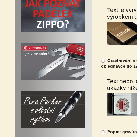
Text je vyr
výrobkem a 
Gravírování s 
objednávce do 12
Text nebo l
ukázky níž
Poptat gravíro