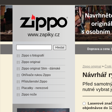
www.zapiky.cz
Doprava a cena
Zippo s fotografií
Zippo original
Zippo original
>
Čisté
Zippo original Slim - dámské
Návrhář r
Ohřívače rukou Zippo
Příslušenství Zippo
Před samotný
Placatky - nerezové
nutné vybrat 
Zippo nože
Laserové znače
objednávce do 12