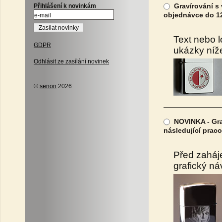
Gravírování s 
Přihlášení k novinkám
objednávce do 12
Text nebo l
GDPR
ukázky níž
Odhlásit ze zasílání novinek
©
senon
2026
NOVINKA - Grav
následující prac
Před zaháj
grafický ná