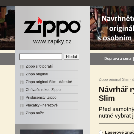
www.zapiky.cz
Doprava a cena
Zippo s fotografií
Zippo original
Zippo original Slim -
Zippo original Slim - dámské
Návrhář r
Ohřívače rukou Zippo
Slim
Příslušenství Zippo
Placatky - nerezové
Před samotný
Zippo nože
nutné vybrat 
Laserové znače