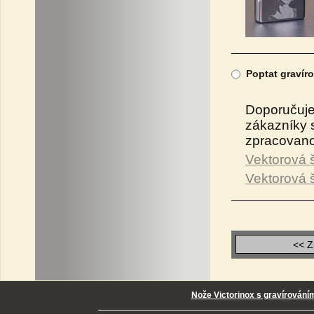
Poptat gravíro
Doporučujem
zákazníky s
zpracovano
Vektorová 
Vektorová š
<< Z
Nože Victorinox s gravírování