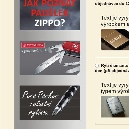
objednávce do 12
Text je vyr
výrobkem a 
Rytí diamantov
den (při objedná
Text je vyr
typem výrob