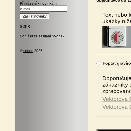
objednávce do 12
Přihlášení k novinkám
Text nebo l
ukázky níž
GDPR
Odhlásit ze zasílání novinek
©
senon
2026
Poptat gravíro
Doporučujem
zákazníky s
zpracovano
Vektorová 
Vektorová š