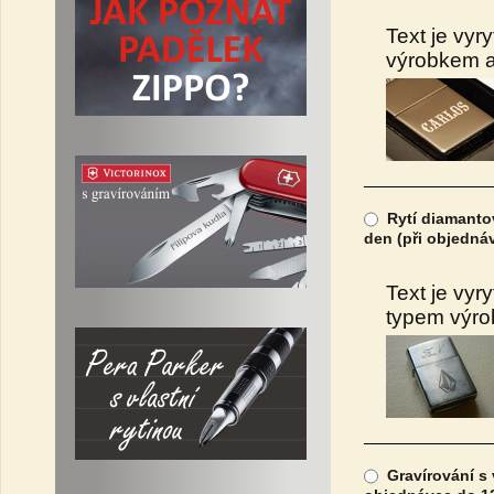
Text je vyr
výrobkem a 
Rytí diamantov
den (při objedná
Text je vyr
typem výrob
Gravírování s 