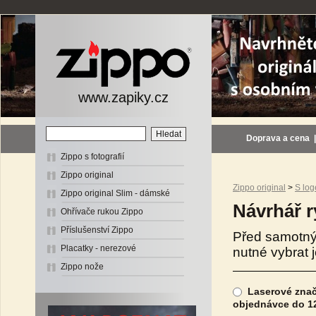
www.zapiky.cz
Doprava a cena
Zippo s fotografií
Zippo original
Zippo original
>
S lo
Zippo original Slim - dámské
Návrhář ry
Ohřívače rukou Zippo
Příslušenství Zippo
Před samotný
Placatky - nerezové
nutné vybrat 
Zippo nože
Laserové znače
objednávce do 12