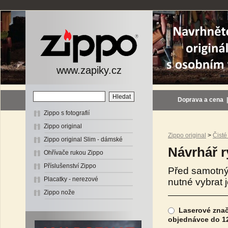
www.zapiky.cz
Doprava a cena
Zippo s fotografií
Zippo original
Zippo original
>
Čisté
Zippo original Slim - dámské
Návrhář r
Ohřívače rukou Zippo
Příslušenství Zippo
Před samotný
Placatky - nerezové
nutné vybrat 
Zippo nože
Laserové znače
objednávce do 12