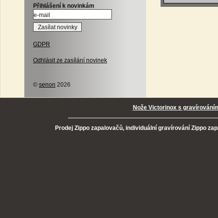
Přihlášení k novinkám
GDPR
Odhlásit ze zasílání novinek
©
senon
2026
Nože Victorinox s gravírování
Prodej Zippo zapalovačů, individuální gravírování Zippo za