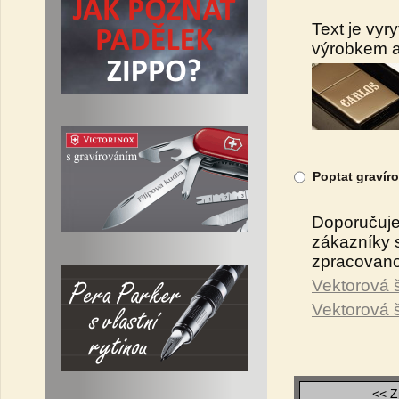
Text je vyr
výrobkem a 
Poptat gravíro
Doporučujem
zákazníky s
zpracovano
Vektorová 
Vektorová š
<< Z