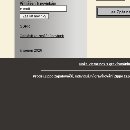
Přihlášení k novinkám
<< Zpět n
GDPR
Odhlásit ze zasílání novinek
©
senon
2026
Nože Victorinox s gravírování
Prodej Zippo zapalovačů, individuální gravírování Zippo za