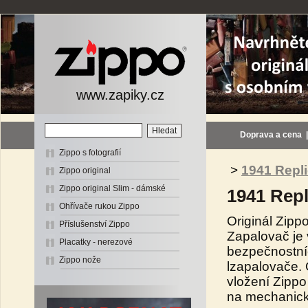
www.zapiky.cz
Doprava a cena
Zippo s fotografií
>
1941 Repli
Zippo original
Zippo original Slim - dámské
1941 Repl
Ohřívače rukou Zippo
Originál Zipp
Příslušenství Zippo
Zapalovač je 
Placatky - nerezové
bezpečnostní
Zippo nože
lzapalovače. 
vložení Zippo
na mechanické