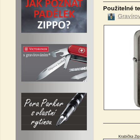
Použitelné t
Gravíro
Krabička Zi