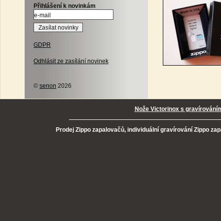
Přihlášení k novinkám
GDPR
Odhlásit ze zasílání novinek
©
senon
2026
Nože Victorinox s gravírování
Prodej Zippo zapalovačů, individuální gravírování Zippo za