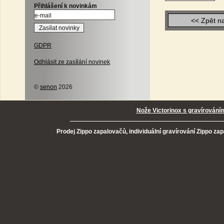
Přihlášení k novinkám
<< Zpět n
GDPR
Odhlásit ze zasílání novinek
©
senon
2026
Nože Victorinox s gravírování
Prodej Zippo zapalovačů, individuální gravírování Zippo za