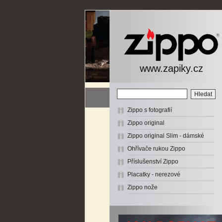
www.zapiky.cz
Zippo s fotografií
Zippo original
Zippo original Slim - dámské
Ohřívače rukou Zippo
Příslušenství Zippo
Placatky - nerezové
Zippo nože