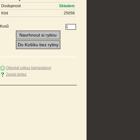
Dostupnost
Skladem
Kód
25058
Kusů
Navrhnout si rytinu
Do Košíku bez rytiny
Odeslat odkaz kamarádovi
Zaslat dotaz