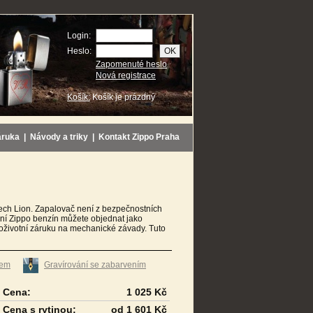
Login:
Heslo:
Zapomenuté heslo
Nová registrace
Košík:
Košík je prázdný
áruka
|
Návody a triky
|
Kontakt Zippo Praha
zech Lion. Zapalovač není z bezpečnostních
lní Zippo benzín můžete objednat jako
doživotní záruku na mechanické závady. Tuto
tem
Gravírování se zabarvením
Cena:
1 025 Kč
Cena s rytinou:
od 1 601 Kč