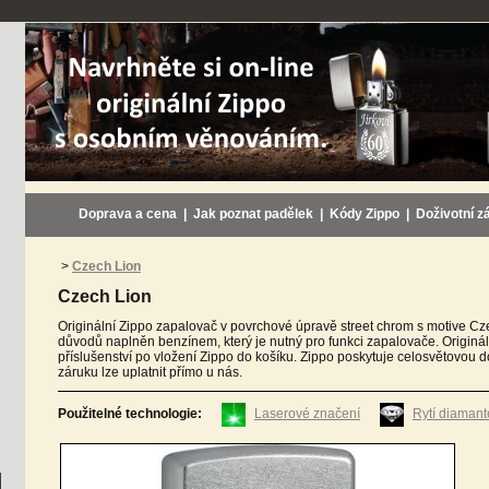
Doprava a cena
|
Jak poznat padělek
|
Kódy Zippo
|
Doživotní z
>
Czech Lion
Czech Lion
Originální Zippo zapalovač v povrchové úpravě street chrom s motive C
důvodů naplněn benzínem, který je nutný pro funkci zapalovače. Originá
příslušenství po vložení Zippo do košíku. Zippo poskytuje celosvětovou 
záruku lze uplatnit přímo u nás.
Použitelné technologie:
Laserové značení
Rytí diaman