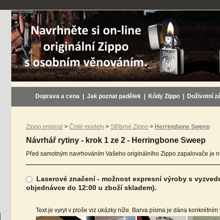
Doprava a cena
|
Jak poznat padělek
|
Kódy Zippo
|
Doživotní z
Zippo original
>
Čisté modely
>
Stříbrné Zippo
>
Herringbone Sweep
Návrhář rytiny - krok 1 ze 2 - Herringbone Sweep
Před samotným navrhováním Vašeho originálního Zippo zapalovače je nu
Laserové značení - možnost expresní výroby s vyzvednu
objednávce do 12:00 u zboží skladem).
Text je vyryt v ploše viz ukázky níže. Barva písma je dána konkrétním