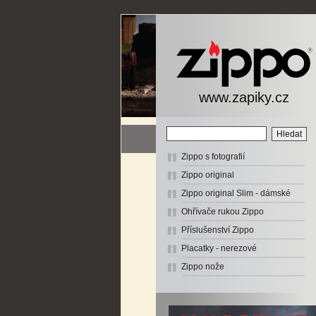
www.zapiky.cz
Zippo s fotografií
Zippo original
Zippo original Slim - dámské
Ohřívače rukou Zippo
Příslušenství Zippo
Placatky - nerezové
Zippo nože