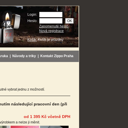
Login:
Heslo:
Zapomenuté heslo
Nová registrace
Košík:
Košík je prázdný
áruka
|
Návody a triky
|
Kontakt Zippo Praha
tné vybrat jednu z možností.
tím následující pracovní den (při
od 1 395 Kč včetně DPH
 výrobkem a nelze ji měnit.