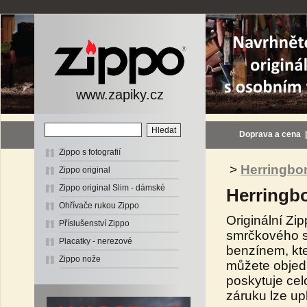
www.zapiky.cz
Doprava a cena
Zippo s fotografií
>
Herringbo
Zippo original
Zippo original Slim - dámské
Herringb
Ohřívače rukou Zippo
Originální Z
Příslušenství Zippo
smrčkového s
Placatky - nerezové
benzínem, kte
Zippo nože
můžete objedn
poskytuje ce
záruku lze upl