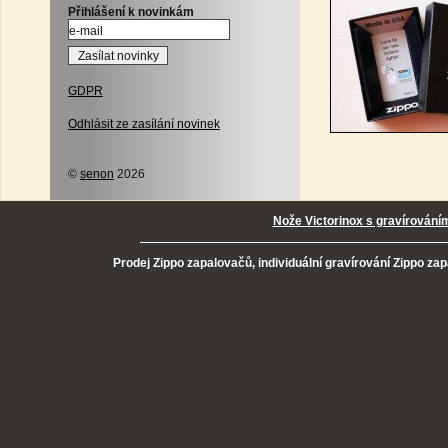
Přihlášení k novinkám
GDPR
Odhlásit ze zasílání novinek
©
senon
2026
Nože Victorinox s gravírování
Prodej Zippo zapalovačů, individuální gravírování Zippo za