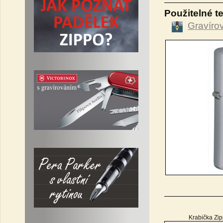
Použitelné t
Gravíro
Krabička Zi