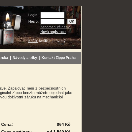
Login:
Heslo:
Zapomenuté heslo
Nová registrace
Košík:
Košík je prázdný
áruka
|
Návody a triky
|
Kontakt Zippo Praha
pravě. Zapalovač není z bezpečnostních
ginální Zippo benzín můžete objednat jako
tovou doživotní záruku na mechanické
Cena:
964 Kč
Cena s rytinou:
od 1 540 Kč