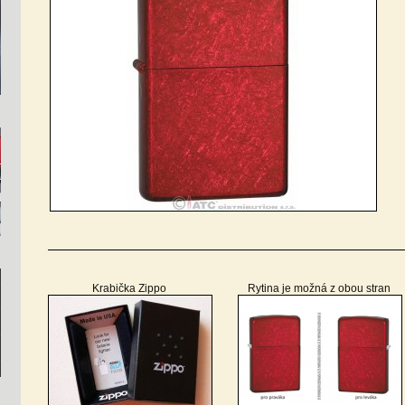
Krabička Zippo
Rytina je možná z obou stran