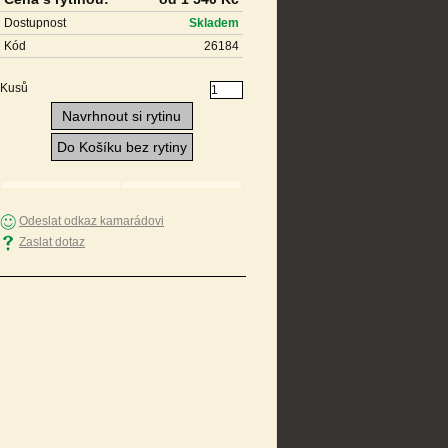
Dostupnost
Skladem
Kód
26184
Kusů
Navrhnout si rytinu
Do Košíku bez rytiny
Odeslat odkaz kamarádovi
Zaslat dotaz