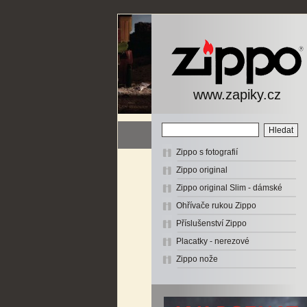
www.zapiky.cz
Zippo s fotografií
Zippo original
Zippo original Slim - dámské
Ohřívače rukou Zippo
Příslušenství Zippo
Placatky - nerezové
Zippo nože