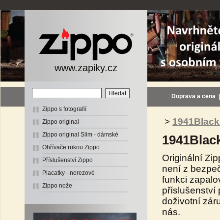
www.zapiky.cz
Doprava a cena
Zippo s fotografií
>
1941Black
Zippo original
Zippo original Slim - dámské
1941Blac
Ohřívače rukou Zippo
Originální Zi
Příslušenství Zippo
není z bezpeč
Placatky - nerezové
funkci zapalo
Zippo nože
příslušenství
doživotní zár
nás.