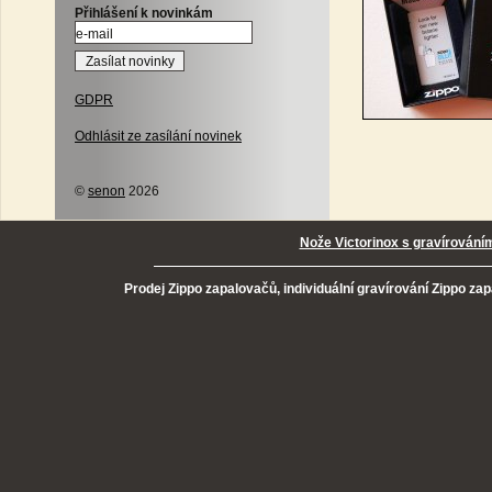
Přihlášení k novinkám
GDPR
Odhlásit ze zasílání novinek
©
senon
2026
Nože Victorinox s gravírování
Prodej Zippo zapalovačů, individuální gravírování Zippo za