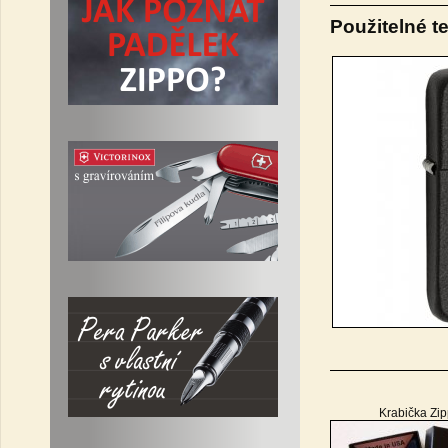
Použitelné t
Krabička Zi