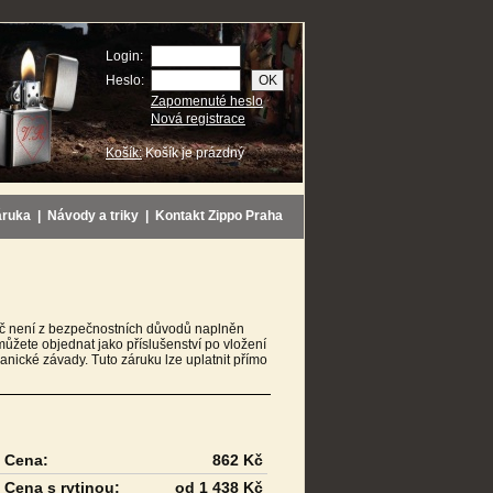
Login:
Heslo:
Zapomenuté heslo
Nová registrace
Košík:
Košík je prázdný
áruka
|
Návody a triky
|
Kontakt Zippo Praha
vač není z bezpečnostních důvodů naplněn
můžete objednat jako příslušenství po vložení
nické závady. Tuto záruku lze uplatnit přímo
Cena:
862 Kč
Cena s rytinou:
od 1 438 Kč