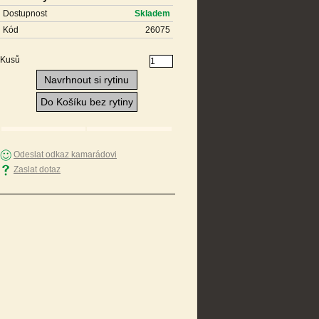
Dostupnost
Skladem
Kód
26075
Kusů
Navrhnout si rytinu
Do Košíku bez rytiny
Odeslat odkaz kamarádovi
Zaslat dotaz