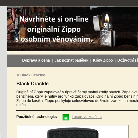
Doprava a cena
|
Jak poznat padělek
|
Kódy Zippo
|
Doživotní z
>
Black Crackle
Black Crackle
Originální Zippo zapalovač v úpravě černý matný zrnitý povrch. Zapalo
benzínem, který je nutný pro funkci zapalovače. Originální Zippo benzín 
Zippo do košíku. Zippo poskytuje celosvětovou doživotní záruku na mecha
u nás.
Použitelné technologie:
Laserové značení