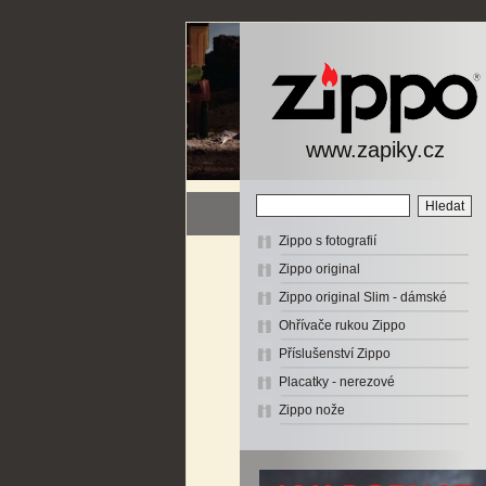
www.zapiky.cz
Zippo s fotografií
Zippo original
Zippo original Slim - dámské
Ohřívače rukou Zippo
Příslušenství Zippo
Placatky - nerezové
Zippo nože