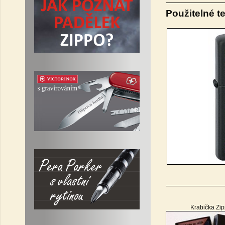
Použitelné t
Krabička Zi