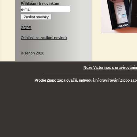
Přihlášení k novinkám
GDPR
Odhlásit ze zasílání novinek
©
senon
2026
Nože Victorinox s gravírování
Prodej Zippo zapalovačů, individuální gravírování Zippo za