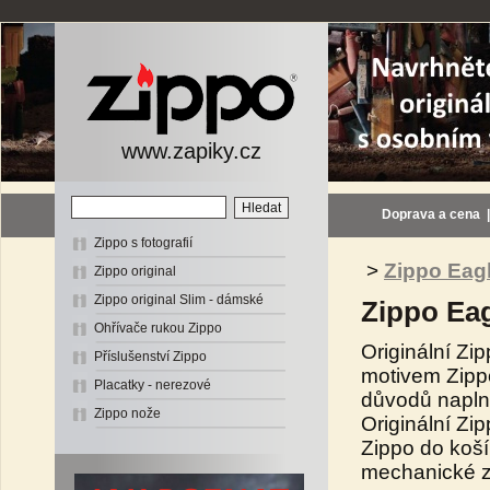
www.zapiky.cz
Doprava a cena
Zippo s fotografií
>
Zippo Eag
Zippo original
Zippo original Slim - dámské
Zippo Ea
Ohřívače rukou Zippo
Originální Zi
Příslušenství Zippo
motivem Zipp
Placatky - nerezové
důvodů naplně
Zippo nože
Originální Zi
Zippo do koší
mechanické zá