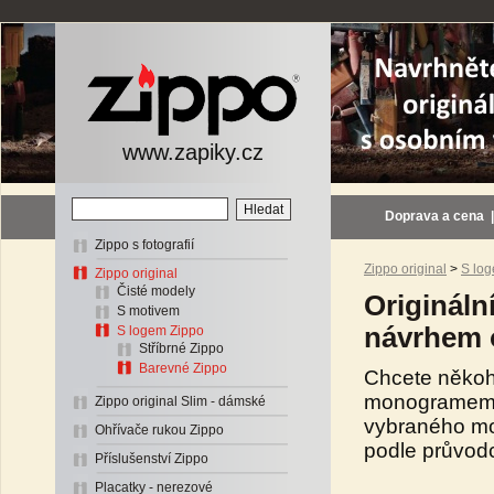
www.zapiky.cz
Doprava a cena
Zippo s fotografií
Zippo original
>
S lo
Zippo original
Čisté modely
Origináln
S motivem
návrhem o
S logem Zippo
Stříbrné Zippo
Barevné Zippo
Chcete někoho
monogramem n
Zippo original Slim - dámské
vybraného mo
Ohřívače rukou Zippo
podle průvod
Příslušenství Zippo
Placatky - nerezové