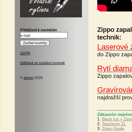
Zippo zapa
Přihlášení k novinkám
technik:
Laserové 
do Zippo zapa
GDPR
Odhlásit ze zasílání novinek
Rytí diam
Zippo zapalo
©
senon
2026
Gravírová
najdražší pro
Zákazníci nejvíce
1.
Black Ice + Zip
2.
Spectrum ZL
3.
Zippo Eagle