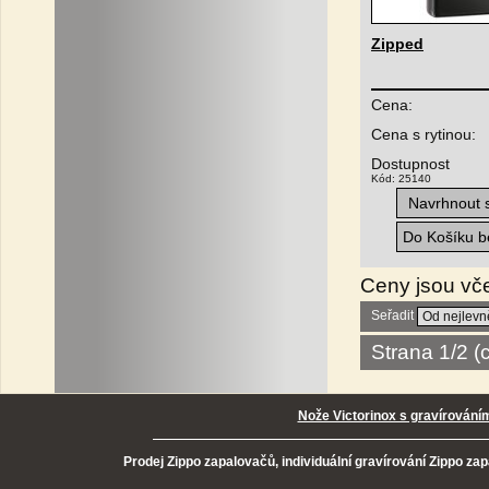
Zipped
Cena:
Cena s rytinou:
Dostupnost
Kód: 25140
Navrhnout s
Do Košíku be
Ceny jsou vč
Seřadit
Strana 1/2 
Nože Victorinox s gravírování
Prodej Zippo zapalovačů, individuální gravírování Zippo za