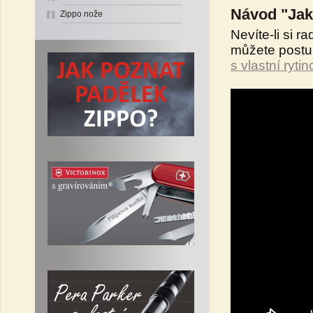
Návod "Jak 
Zippo nože
Nevíte-li si r
můžete postu
s vlastní ryti