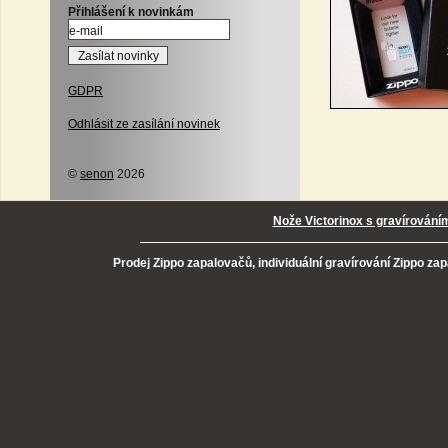
Přihlášení k novinkám
GDPR
Odhlásit ze zasílání novinek
©
senon
2026
Nože Victorinox s gravírování
Prodej Zippo zapalovačů, individuální gravírování Zippo za