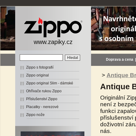
www.zapiky.cz
Doprava a cena
Zippo s fotografií
>
Antique B
Zippo original
Zippo original Slim - dámské
Antique 
Ohřívače rukou Zippo
Originální Zi
Příslušenství Zippo
není z bezpeč
Placatky - nerezové
funkci zapalo
Zippo nože
příslušenství
doživotní zár
nás.