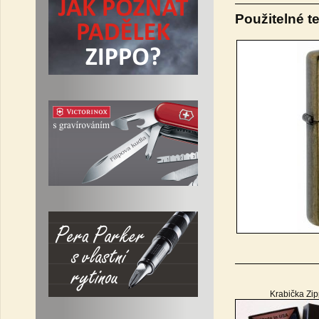
Použitelné t
Krabička Zi