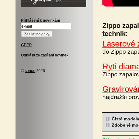
Přihlášení k novinkám
Zippo zapa
technik:
Laserové 
GDPR
do Zippo zapa
Odhlásit ze zasílání novinek
Rytí diam
©
senon
2026
Zippo zapalo
Gravírová
najdražší pro
Čisté model
Zdobené mo