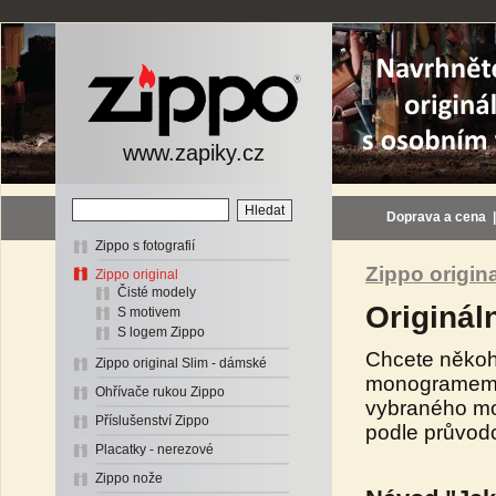
www.zapiky.cz
Doprava a cena
Zippo s fotografií
Zippo origina
Zippo original
Čisté modely
Originál
S motivem
S logem Zippo
Chcete někoho
Zippo original Slim - dámské
monogramem n
Ohřívače rukou Zippo
vybraného mo
Příslušenství Zippo
podle průvod
Placatky - nerezové
Zippo nože