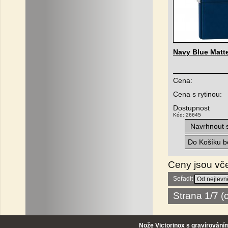
Navy Blue Matt
Cena:
Cena s rytinou:
Dostupnost
Kód: 26645
Navrhnout s
Do Košíku be
Ceny jsou vč
Seřadit
Strana 1/7 
Nože Victorinox s gravírování