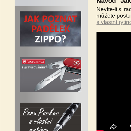
Návod "Jak 
Nevíte-li si r
můžete postu
s vlastní ryti